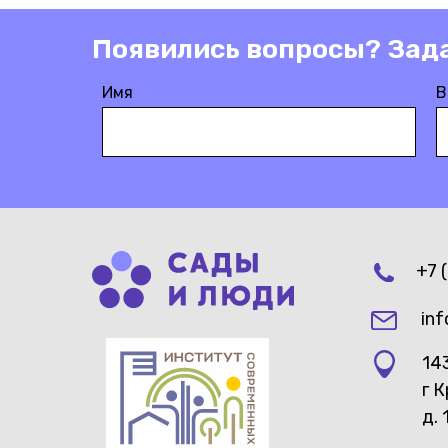
Появились вопросы? Зад
Имя
В
+7 
inf
14
г 
д. 