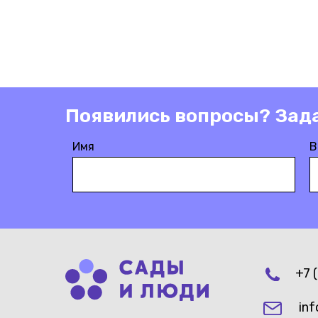
Появились вопросы? Зад
Имя
В
+7 
inf