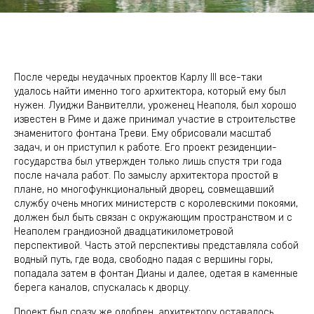
После череды неудачных проектов Карлу III все-таки
удалось найти именно того архитектора, который ему был
нужен. Луиджи Ванвителли, уроженец Неаполя, был хорошо
известен в Риме и даже принимал участие в строительстве
знаменитого фонтана Треви. Ему обрисовали масштаб
задач, и он приступил к работе. Его проект резиденции-
государства был утвержден только лишь спустя три года
после начала работ. По замыслу архитектора простой в
плане, но многофункциональный дворец, совмещавший
службу очень многих министерств с королевскими покоями,
должен был быть связан с окружающим пространством и с
Неаполем грандиозной двадцатикилометровой
перспективой. Часть этой перспективы представляла собой
водный путь, где вода, свободно падая с вершины горы,
попадала затем в фонтан Дианы и далее, одетая в каменные
берега каналов, спускалась к дворцу.
Проект был сразу же одобрен, архитектору оставалось