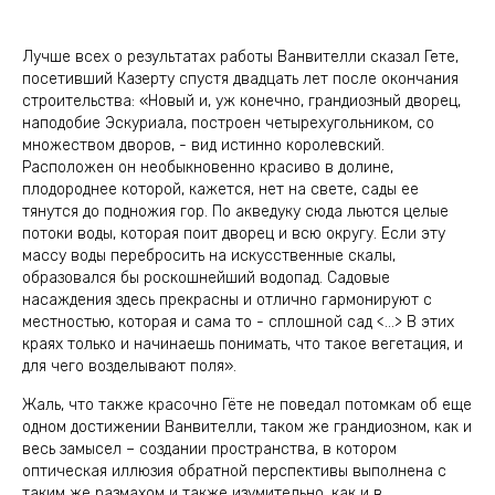
Лучше всех о результатах работы Ванвителли сказал Гете,
посетивший Казерту спустя двадцать лет после окончания
строительства: «Новый и, уж конечно, грандиозный дворец,
наподобие Эскуриала, построен четырехугольником, со
множеством дворов, - вид истинно королевский.
Расположен он необыкновенно красиво в долине,
плодороднее которой, кажется, нет на свете, сады ее
тянутся до подножия гор. По акведуку сюда льются целые
потоки воды, которая поит дворец и всю округу. Если эту
массу воды перебросить на искусственные скалы,
образовался бы роскошнейший водопад. Садовые
насаждения здесь прекрасны и отлично гармонируют с
местностью, которая и сама то - сплошной сад <…> В этих
краях только и начинаешь понимать, что такое вегетация, и
для чего возделывают поля».
Жаль, что также красочно Гёте не поведал потомкам об еще
одном достижении Ванвителли, таком же грандиозном, как и
весь замысел – создании пространства, в котором
оптическая иллюзия обратной перспективы выполнена с
таким же размахом и также изумительно, как и в