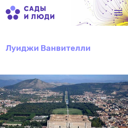
Луиджи Ванвителли