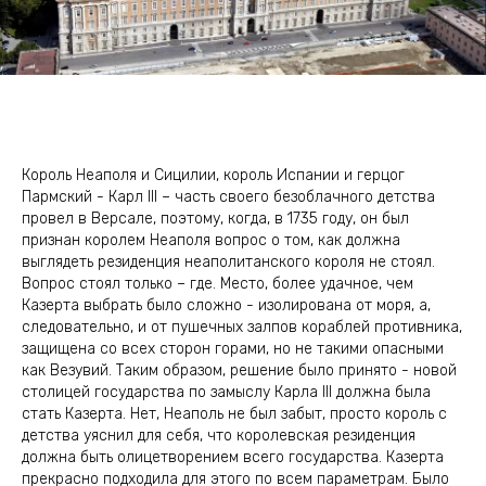
Король Неаполя и Сицилии, король Испании и герцог
Пармский - Карл III – часть своего безоблачного детства
провел в Версале, поэтому, когда, в 1735 году, он был
признан королем Неаполя вопрос о том, как должна
выглядеть резиденция неаполитанского короля не стоял.
Вопрос стоял только – где. Место, более удачное, чем
Казерта выбрать было сложно - изолирована от моря, а,
следовательно, и от пушечных залпов кораблей противника,
защищена со всех сторон горами, но не такими опасными
как Везувий. Таким образом, решение было принято - новой
столицей государства по замыслу Карла III должна была
стать Казерта. Нет, Неаполь не был забыт, просто король с
детства уяснил для себя, что королевская резиденция
должна быть олицетворением всего государства. Казерта
прекрасно подходила для этого по всем параметрам. Было